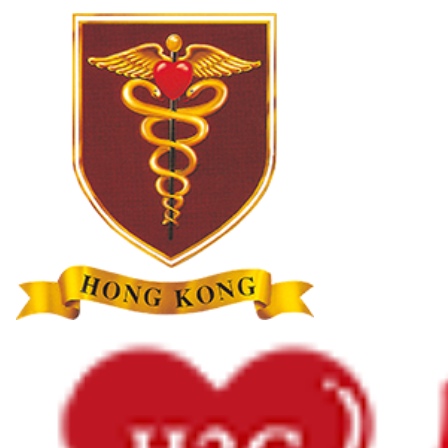
心臟資訊
心臟病
心律不整
心臟猝死
心臟衰竭
女性心臟病
高膽固醇及血脂異常
藥物篇
1分鐘學多啲
主頁
心臟資訊