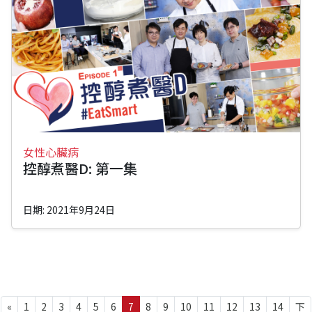
女性心臟病
控醇煮醫D: 第一集
日期: 2021年9月24日
«
1
2
3
4
5
6
7
8
9
10
11
12
13
14
下