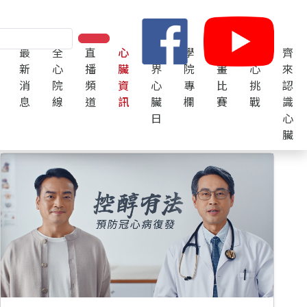
最
全
直
心
世
學
繪
護
齊
新
心
播
臟
界
院
畫
心
來
消
院
頻
資
心
專
比
挑
認
息
線
道
訊
臟
欄
賽
戰
識
日
心
臟