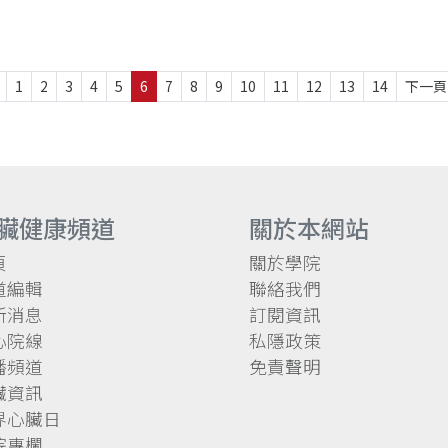
1
2
3
4
5
6
7
8
9
10
11
12
13
14
下一頁 
臟健康頻道
關於本網站
頁
關於學院
道編輯
聯絡我們
新消息
訂閱資訊
心院線
私隱政策
播頻道
免責聲明
臟資訊
界心臟日
院專欄