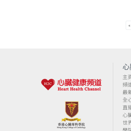
«
心
主
頻
最
全
直
心
世
學