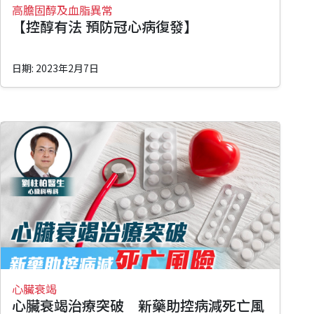
高膽固醇及血脂異常
【控醇有法 預防冠心病復發】
日期: 2023年2月7日
心臟衰竭
心臟衰竭治療突破 新藥助控病減死亡風