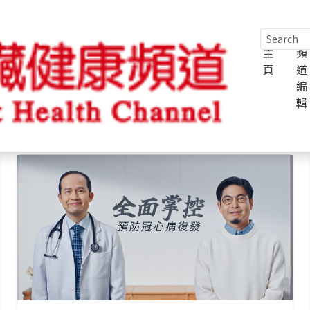
主
頻
頁
道
編
輯
性心臟病
高膽固醇及血脂異常
藥物篇
1分鐘學多啲