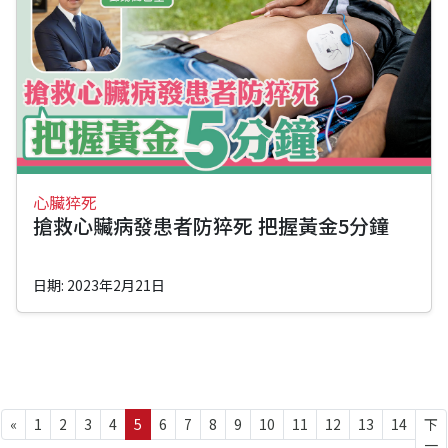
心臟猝死
搶救心贜病發患者防猝死 把握黃金5分鐘
日期: 2023年2月21日
«
1
2
3
4
5
6
7
8
9
10
11
12
13
14
下
一