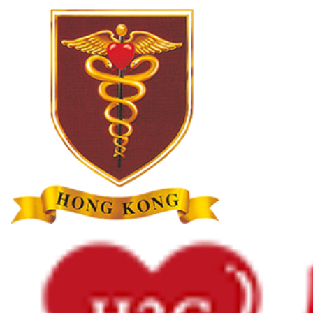
心臟資訊
心臟病
心律不整
心臟猝死
心臟衰竭
女性心臟病
高膽固醇及血脂異常
藥物篇
1分鐘學多啲
主頁
心臟資訊