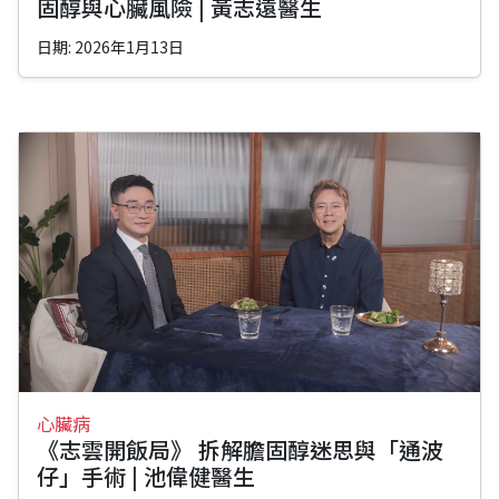
固醇與心臟風險 | 黃志遠醫生
日期: 2026年1月13日
心臟病
《志雲開飯局》 拆解膽固醇迷思與「通波
仔」手術 | 池偉健醫生