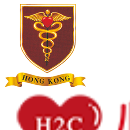
心臟資訊
心臟病
心律不整
心臟猝死
心臟衰竭
女性心臟病
高膽固醇及血脂異常
藥物篇
1分鐘學多啲
主頁
心臟資訊
心臟病