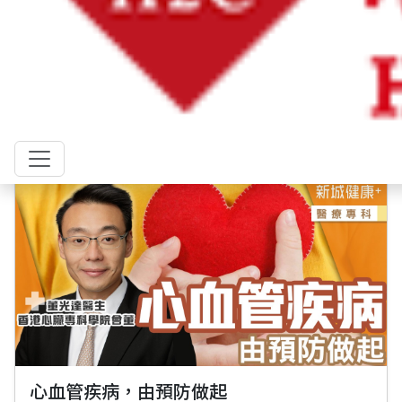
心肌梗塞非老人專利 臨床所見三、四成患
者年60以下
日期: 2024年3月25日
心血管疾病，由預防做起