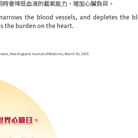
同時會降低血液的載氧能力，增加心臟負荷。
 narrows the blood vessels, and depletes the b
es the burden on the heart.
timates, New England Journal of Medicine, March 30, 2025.