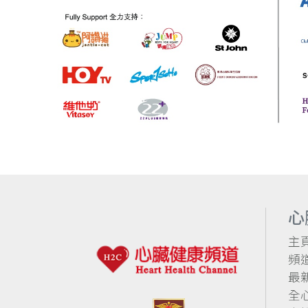
心
主
頻
最
全