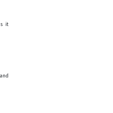
s it
 and