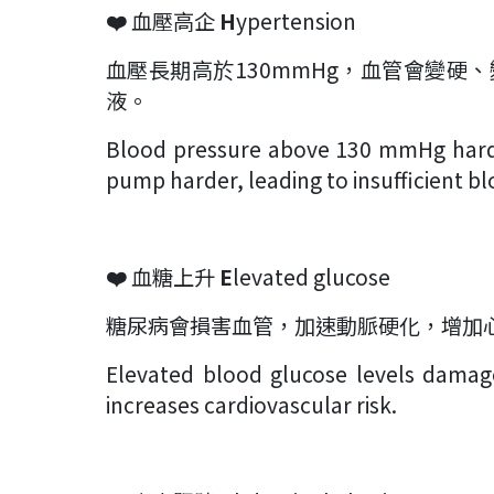
❤️
血壓高企
H
ypertension
血壓長期高於130mmHg，血管會變
液。
Blood pressure above 130 mmHg harde
pump harder, leading to insufficient bl
❤️
血糖上升
E
levated glucose
糖尿病會損害血管，加速動脈硬化，增加
Elevated blood glucose levels damage
increases cardiovascular risk.