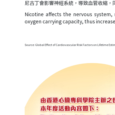
尼古丁會影響神經系統，導致血管收縮，
Nicotine affects the nervous system,
oxygen carrying capacity, thus increas
Source: Global Effect of Cardiovascular Risk Factors on Lifetime Es