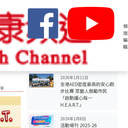
主
頻
頁
道
編
輯
2026年1月11日
全港AED密度最高的安心跑
享:
步比賽 眾藝人鼓勵市民
「啟動護心每一
H.E.A.R.T.」
2026年1月8日
活動場刊 2025-26