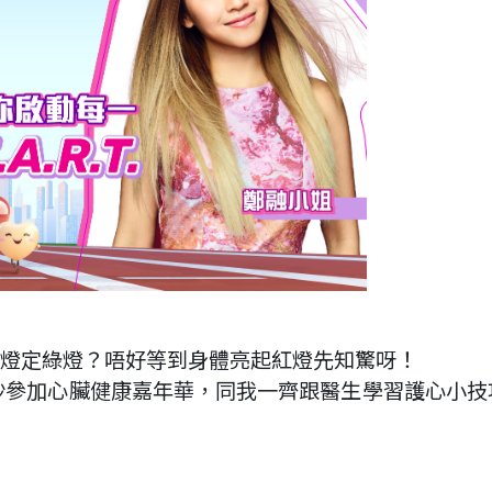
紅燈定綠燈？唔好等到身體亮起紅燈先知驚呀！
溪沙參加心臟健康嘉年華，同我一齊跟醫生學習護心小技