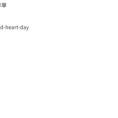
年華
ld-heart-day