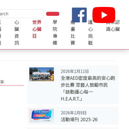
直
心
世界
學
繪
護
齊來認
播
臟
心臟
院
畫
心
識心臟
頻
資
日
專
比
挑
道
訊
欄
賽
戰
2026年1月11日
全港AED密度最高的安心跑
享:
步比賽 眾藝人鼓勵市民
「啟動護心每一
H.E.A.R.T.」
2026年1月8日
活動場刊 2025-26