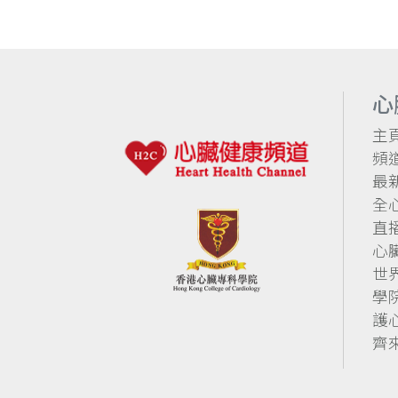
心
主
頻
最
全
直
心
世
學
護
齊