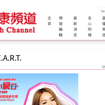
主
頻
最
全
頁
道
新
心
編
消
院
輯
息
線
2020
2019
2018
R.T.
分