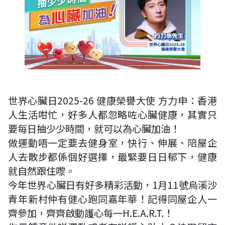
世界心臟日2025-26 健康榮譽大使 方力申：香港
人生活咁忙，好多人都忽略咗心臟健康，其實只
要每日抽少少時間，就可以為心臟加油！
做運動唔一定要去健身室，快行、伸展、陪屋企
人去散步都係個好選擇，最緊要日日郁下，健康
就自然跟住嚟。
今年世界心臟日有好多精彩活動，1月11號烏溪沙
青年新村仲有健心跑同嘉年華！記得同屋企人一
齊參加，齊齊啟動護心每一H.E.A.R.T.！