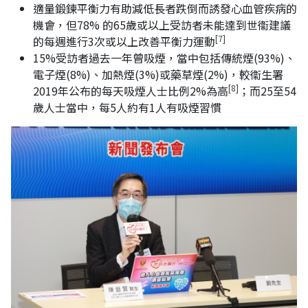
適量鍛鍊平衡力有助減低長者跌倒而誘發心血管疾病的
機會，但78% 的65歲或以上受訪者未能達到世衞建議
[7]
的每週進行3次或以上改善平衡力運動
15%受訪者過去一年曾吸煙，當中包括傳統煙(93%)、
電子煙(8%)、加熱煙(3%)或藥草煙(2%)，較衞生署
[8]
2019年公布的每天吸煙人士比例2%為高
；而25至54
歲人士當中，每5人約有1人有吸煙習慣