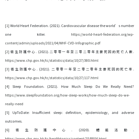
[1]
World Heart Federation. (2021). Cardiovascular disease the world’s number
one killer.
https://world-heart-federation.org/wp-
content/admin/uploads/2021/04/WHF-CVD-Infographic.pdf
[2]
衞生防護中心. (2021).二零零一年至二零二零年主要死因的死亡人數.
https://www.chp.gov.hk/tc/statistics/data/10/27/380.html
[3]
衞生防護中心. (2021). 二零零一年至二零二零年主要死因的死亡率.
https://www.chp.gov.hk/tc/statistics/data/10/27/117.html
[4]
Sleep Foundation. (2021). How Much Sleep Do We Really Need?
https://www.sleepfoundation.org/how-sleep-works/how-much-sleep-do-we-
really-need
[5]
UpToDate: Insufficient sleep: definition, epidemiology, and adverse
outcomes.
[6]
衞生防護中心. (2020). 體能活動.
https://www.chp.gov.hk/tc/healthtopics/content/25/8804.html