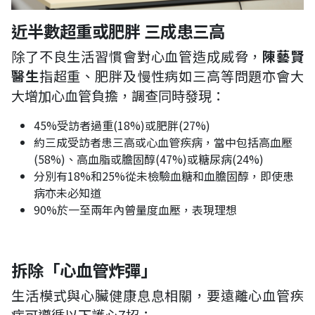
近半數超重或肥胖
三成患三高
除了不良生活習慣會對心血管造成威脅，
陳藝賢
醫生
指超重、肥胖及慢性病如三高等問題亦會大
大增加心血管負擔，調查同時發現：
45%受訪者過重(18%)或肥胖(27%)
約三成受訪者患三高或心血管疾病，當中包括高血壓
(58%)、高血脂或膽固醇(47%)或糖尿病(24%)
分別有18%和25%從未檢驗血糖和血膽固醇，即使患
病亦未必知道
90%於一至兩年內曾量度血壓，表現理想
拆除
「心血管炸彈」
生活模式與心臟健康息息相關，要遠離心血管疾
病可遵循以下護心7招：