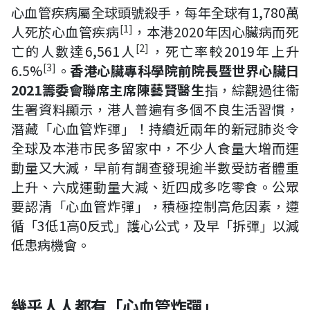
心血管疾病屬全球頭號殺手，每年全球有1,780萬
[1]
人死於心血管疾病
，本港2020年因心臟病而死
[2]
亡的人數達6,561人
，死亡率較2019年上升
[3]
6.5%
。
香港心臟專科學院前院長暨世界心臟日
2021
籌委會聯席主席陳藝賢醫生
指，綜觀過往衞
生署資料顯示，港人普遍有多個不良生活習慣，
潛藏「心血管炸彈」！持續近兩年的新冠肺炎令
全球及本港市民多留家中，不少人食量大增而運
動量又大減，早前有調查發現逾半數受訪者體重
上升、六成運動量大減、近四成多吃零食。公眾
要認清「心血管炸彈」，積極控制高危因素，遵
循「3低1高0反式」護心公式，及早「拆彈」以減
低患病機會。
幾乎人人都有
「心血管炸彈」