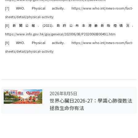
[7]
WHO. Physical activity.
https://www.who.int/news-room/fact-
sheets/detail/physical-activity
[8]
新聞公報. (2021). 政府公布本港最新吸煙情況.
https://www.info.gov.hk/gia/general/202006/08/P2020060800491.htm
[9]
WHO. Physical activity.
https://www.who.int/news-room/fact-
sheets/detail/physical-activity
2026年8月5日
世界心臟日2026-27：學識心肺復甦法
拯救生命你有法