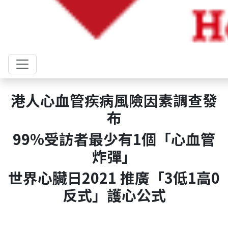
港人心血管疾病風險因素調查發
布
99%
受訪者最少有
1
個「心血管
炸彈」
世界心臟日
2021
推廣「
3
低
1
高
0
反式」護心公式