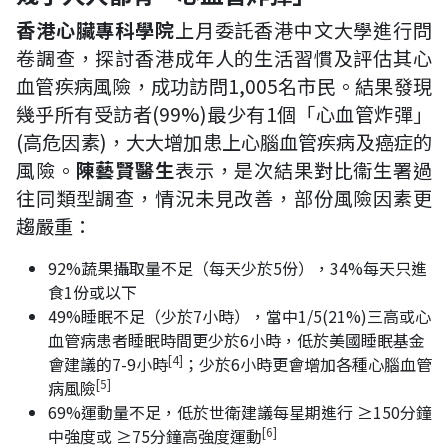
香港心臟專科學院
上月委託香港中文大學進行問
卷調查，探討香港成年人的生活習慣及評估其心
血管疾病風險，成功訪問1,005名市民。結果發現
幾乎所有受訪者(99%)最少有1個「心血管炸彈」
(高危因素)，大大增加患上心腦血管疾病及癌症的
風險。
陳藝賢醫生
表示，是次結果對比衞生署過
往同類型調查，情況未見改善，部份風險因素更
趨嚴重：
92%蔬果攝取量不足（每天少於5份），34%每天只進
食1份或以下
49%睡眠不足（少於7小時），當中1/5(21%)三高或心
血管病患者睡眠時間更少於6小時，低於美國睡眠基金
[4]
會建議的7-9小時
；少於6小時更會增加各種心腦血管
[5]
病風險
69%運動量不足，低於世衛建議每星期進行 ≥150分鐘
[6]
中強度或 ≥75分鐘高強度運動