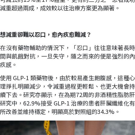
減重超過兩成，成效較以往治療方案更為顯著。
想減重卻難以忍口，愈內疚愈難減？
在沒有藥物輔助的情況下，「忍口」往往意味著長時
間與飢餓對抗，一旦失守，隨之而來的便是強烈的內
疚感。
使用 GLP-1 類藥物後，由於較易產生飽腹感，這種心
理掙扎明顯減少，令減重過程更輕鬆、也更大機會持
續下去。研究亦顯示，在為期72周的非酒精性脂肪肝
研究中，62.9%接受 GLP-1 治療的患者肝臟纖維化有
所改善並維持穩定，明顯高於對照組的34.3%。