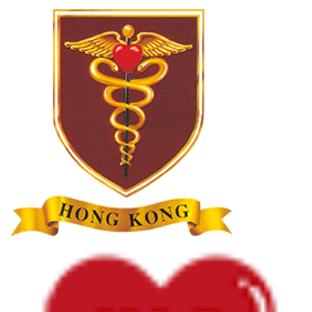
主頁
最新消息
為何愈想減卻愈難減？ 肥胖的惡性循
環，只是意志力不足嗎？ | 丁昭慧醫生
分享:
日期: 2026年3月12日
每逢佳節，派對與家庭聚餐接踵而來，大魚大肉往往
換來假期後體重秤上的「驚喜」。有研究顯示，長假
期後，部份人平均體重可增加超過一公斤。每每面對
餐桌上的盛宴，有些人會自我催眠：「食完再減！」
但在診症室裡，我更常見到的，卻是體重一次又一次
反覆上升、難以下降的真相。
為甚麼明明已經很努力控制，體重卻總是反彈？真的
是自制力不足嗎？