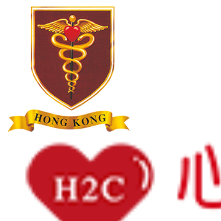
主頁
最新消息
《心房顫動攻略：10大迷思與須知》 心
臟科專科劉育港醫生
分享:
日期: 2026年2月27日