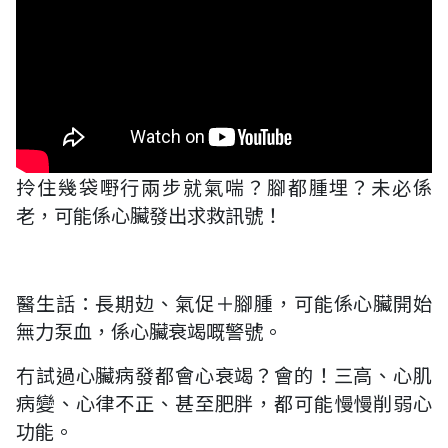
拎住幾袋嘢行兩步就氣喘？腳都腫埋？未必係
老，可能係心臟發出求救訊號！
醫生話：長期攰、氣促＋腳腫，可能係心臟開始
無力泵血，係心臟衰竭嘅警號。
冇試過心臟病發都會心衰竭？會的！三高、心肌
病變、心律不正、甚至肥胖，都可能慢慢削弱心
功能。