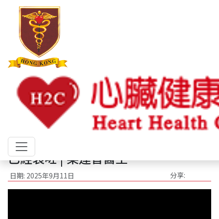
心臟資訊
心臟病
心律不整
心臟猝死
心臟衰竭
女性心臟病
高膽固醇及血脂異常
藥物篇
1分鐘學多啲
主頁
心臟資訊
1分鐘學多啲
成日攰唔係代表年紀老！可能係個心已經衰咗 | 梁達智醫生
成日攰唔係代表年紀老！可能係個心
已經衰咗 | 梁達智醫生
分享:
日期: 2025年9月11日