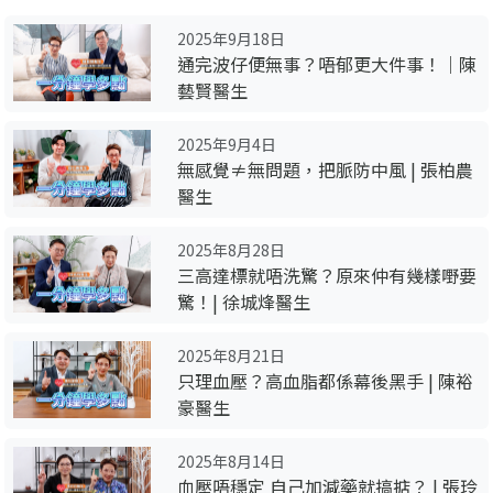
2025年9月18日
通完波仔便無事？唔郁更大件事！｜陳
藝賢醫生
2025年9月4日
無感覺≠無問題，把脈防中風 | 張柏農
醫生
2025年8月28日
三高達標就唔洗驚？原來仲有幾樣嘢要
驚！| 徐城烽醫生
2025年8月21日
只理血壓？高血脂都係幕後黑手 | 陳裕
豪醫生
2025年8月14日
血壓唔穩定 自己加減藥就搞掂？ | 張玲